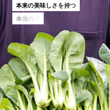
本
来
の
美
味
し
さ
を
持
つ
本
当
の
野
菜
を